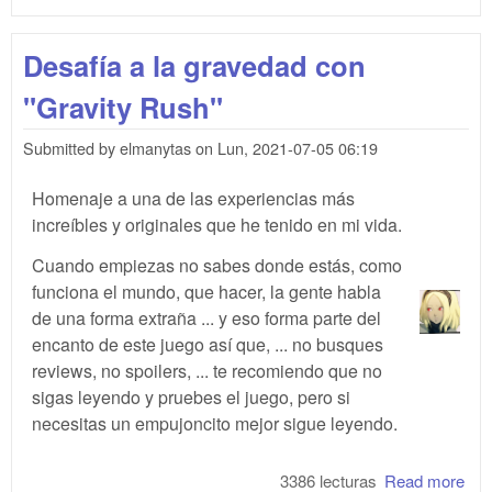
Lan
pod
Desafía a la gravedad con
una
inte
"Gravity Rush"
en
Kub
Submitted by
elmanytas
on
Lun, 2021-07-05 06:19
Homenaje a una de las experiencias más
increíbles y originales que he tenido en mi vida.
Cuando empiezas no sabes donde estás, como
funciona el mundo, que hacer, la gente habla
de una forma extraña ... y eso forma parte del
encanto de este juego así que, ... no busques
reviews, no spoilers, ... te recomiendo que no
sigas leyendo y pruebes el juego, pero si
necesitas un empujoncito mejor sigue leyendo.
3386 lecturas
Read more
abo