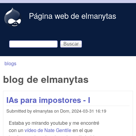
Skip to main content
Página web de elmanytas
Buscar
Formulario de búsqueda
blogs
You are here
blog de elmanytas
IAs para impostores - I
Submitted by
elmanytas
on
Dom, 2024-03-31 16:19
Estaba yo mirando youtube y me encontré
con un
vídeo de Nate Gentile
en el que