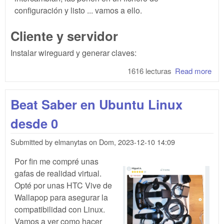
configuración y listo ... vamos a ello.
Cliente y servidor
Instalar wireguard y generar claves:
1616 lecturas
Read more
abo
gui
de
Beat Saber en Ubuntu Linux
wir
desde 0
Submitted by
elmanytas
on
Dom, 2023-12-10 14:09
Por fin me compré unas
gafas de realidad virtual.
Opté por unas HTC Vive de
Wallapop para asegurar la
compatibilidad con Linux.
Vamos a ver como hacer