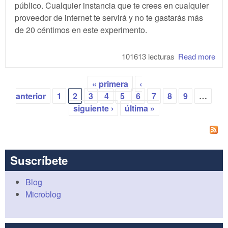
público. Cualquier instancia que te crees en cualquier
proveedor de internet te servirá y no te gastarás más
de 20 céntimos en este experimento.
101613 lecturas
Read more
abo
Kub
par
« primera
‹
imp
Páginas
anterior
1
2
3
4
5
6
7
8
9
…
III
siguiente ›
última »
Suscríbete
Blog
Microblog