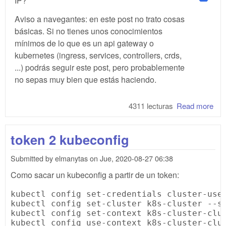
IP?
Aviso a navegantes: en este post no trato cosas
básicas. Si no tienes unos conocimientos
mínimos de lo que es un api gateway o
kubernetes (ingress, services, controllers, crds,
...) podrás seguir este post, pero probablemente
no sepas muy bien que estás haciendo.
4311 lecturas
Read more
abo
lov
Kub
token 2 kubeconfig
Submitted by
elmanytas
on
Jue, 2020-08-27 06:38
Como sacar un kubeconfig a partir de un token:
kubectl config set-credentials cluster-user
kubectl config set-cluster k8s-cluster --se
kubectl config set-context k8s-cluster-clus