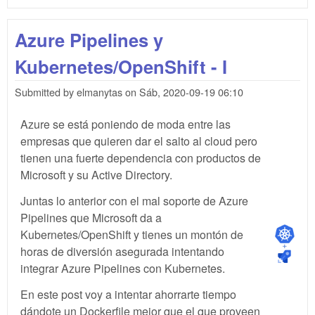
Des
a la
Azure Pipelines y
gra
con
Kubernetes/OpenShift - I
"Gr
Rus
Submitted by
elmanytas
on
Sáb, 2020-09-19 06:10
Azure se está poniendo de moda entre las
empresas que quieren dar el salto al cloud pero
tienen una fuerte dependencia con productos de
Microsoft y su Active Directory.
Juntas lo anterior con el mal soporte de Azure
Pipelines que Microsoft da a
Kubernetes/OpenShift y tienes un montón de
horas de diversión asegurada intentando
integrar Azure Pipelines con Kubernetes.
En este post voy a intentar ahorrarte tiempo
dándote un Dockerfile mejor que el que proveen