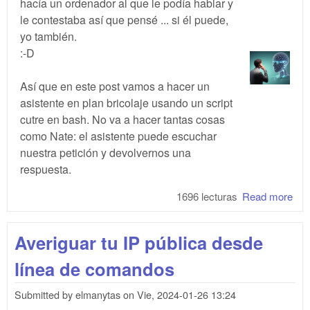
hacía un ordenador al que le podía hablar y
le contestaba así que pensé ... si él puede,
yo también.
:-D
Así que en este post vamos a hacer un
asistente en plan bricolaje usando un script
cutre en bash. No va a hacer tantas cosas
como Nate: el asistente puede escuchar
nuestra petición y devolvernos una
respuesta.
1696 lecturas
Read more
abo
par
imp
Averiguar tu IP pública desde
- I
línea de comandos
Submitted by
elmanytas
on
Vie, 2024-01-26 13:24