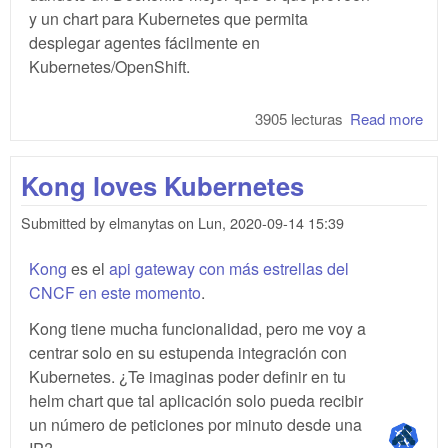
y un chart para Kubernetes que permita
desplegar agentes fácilmente en
Kubernetes/OpenShift.
3905 lecturas
Read more
abo
y
Kub
Kong loves Kubernetes
- I
Submitted by
elmanytas
on
Lun, 2020-09-14 15:39
Kong
es el
api gateway con más estrellas del
CNCF en este momento
.
Kong tiene mucha funcionalidad, pero me voy a
centrar solo en su estupenda integración con
Kubernetes. ¿Te imaginas poder definir en tu
helm chart que tal aplicación solo pueda recibir
un número de peticiones por minuto desde una