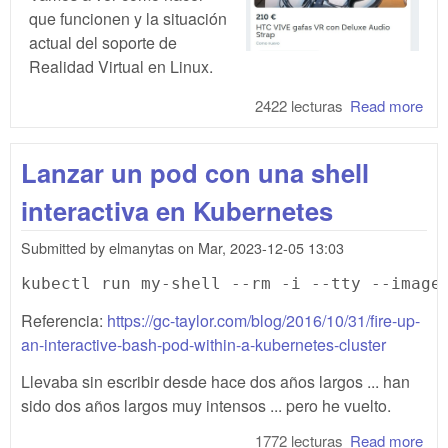
que funcionen y la situación
actual del soporte de
Realidad Virtual en Linux.
2422 lecturas
Read more
abo
Bea
Sab
Lanzar un pod con una shell
en
Ubu
interactiva en Kubernetes
Lin
des
Submitted by
elmanytas
on
Mar, 2023-12-05 13:03
0
Referencia:
https://gc-taylor.com/blog/2016/10/31/fire-up-
an-interactive-bash-pod-within-a-kubernetes-cluster
Llevaba sin escribir desde hace dos años largos ... han
sido dos años largos muy intensos ... pero he vuelto.
1772 lecturas
Read more
abo