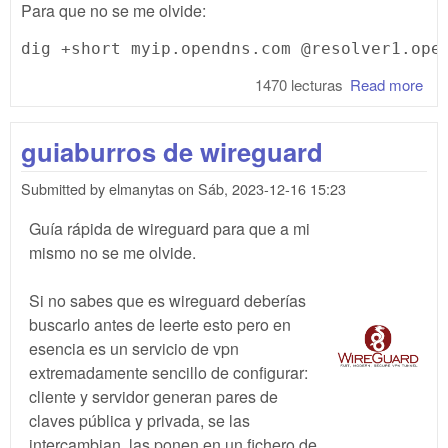
Para que no se me olvide:
1470 lecturas
Read more
abo
Ave
tu I
guiaburros de wireguard
púb
des
Submitted by
elmanytas
on
Sáb, 2023-12-16 15:23
lín
co
Guía rápida de wireguard para que a mi
mismo no se me olvide.
Si no sabes que es wireguard deberías
buscarlo antes de leerte esto pero en
esencia es un servicio de vpn
extremadamente sencillo de configurar:
cliente y servidor generan pares de
claves pública y privada, se las
intercambian, las ponen en un fichero de