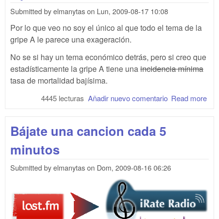
usa
Submitted by
elmanytas
on
Lun, 2009-08-17 10:08
Güi
Por lo que veo no soy el único al que todo el tema de la
gripe A le parece una exageración.
No se si hay un tema económico detrás, pero si creo que
estadísticamente la gripe A tiene una
incidencia mínima
tasa de mortalidad bajísima.
4445 lecturas
Añadir nuevo comentario
Read more
abo
Ope
Pan
Bájate una cancion cada 5
minutos
Submitted by
elmanytas
on
Dom, 2009-08-16 06:26