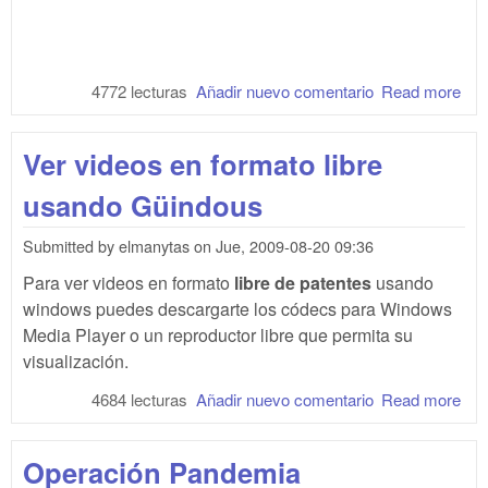
4772 lecturas
Añadir nuevo comentario
Read more
abo
hom
¡WT
Ver videos en formato libre
usando Güindous
Submitted by
elmanytas
on
Jue, 2009-08-20 09:36
Para ver videos en formato
libre de patentes
usando
windows puedes descargarte los códecs para Windows
Media Player o un reproductor libre que permita su
visualización.
4684 lecturas
Añadir nuevo comentario
Read more
abo
vid
for
Operación Pandemia
libr