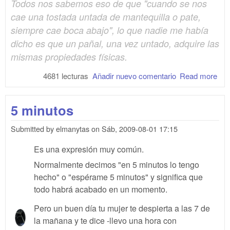
Todos nos sabemos eso de que "cuando se nos
cae una tostada untada de mantequilla o pate,
siempre cae boca abajo", lo que nadie me había
dicho es que un pañal, una vez untado, adquire las
mismas propiedades físicas.
4681 lecturas
Añadir nuevo comentario
Read more
abo
Sie
cae
5 minutos
boc
aba
Submitted by
elmanytas
on
Sáb, 2009-08-01 17:15
Es una expresión muy común.
Normalmente decimos "en 5 minutos lo tengo
hecho" o "espérame 5 minutos" y significa que
todo habrá acabado en un momento.
Pero un buen día tu mujer te despierta a las 7 de
la mañana y te dice -llevo una hora con