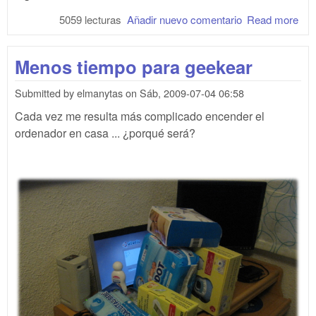
5059 lecturas
Añadir nuevo comentario
Read more
abo
Gra
dil
Menos tiempo para geekear
Submitted by
elmanytas
on
Sáb, 2009-07-04 06:58
Cada vez me resulta más complicado encender el
ordenador en casa ... ¿porqué será?