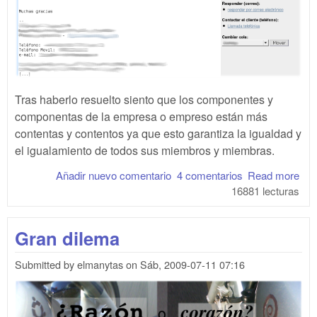
Tras haberlo resuelto siento que los componentes y
componentas de la empresa o empreso están más
contentas y contentos ya que esto garantiza la igualdad y
el igualamiento de todos sus miembros y miembras.
Añadir nuevo comentario
4 comentarios
Read more
abo
16881 lecturas
Tod
y
tod
Gran dilema
igu
e
Submitted by
elmanytas
on
Sáb, 2009-07-11 07:16
igu