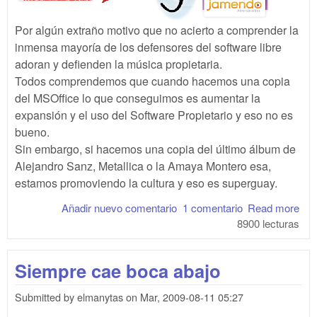
Por algún extraño motivo que no acierto a comprender la
inmensa mayoría de los defensores del software libre
adoran y defienden la música propietaria.
Todos comprendemos que cuando hacemos una copia
del MSOffice lo que conseguimos es aumentar la
expansión y el uso del Software Propietario y eso no es
bueno.
Sin embargo, si hacemos una copia del último álbum de
Alejandro Sanz, Metallica o la Amaya Montero esa,
estamos promoviendo la cultura y eso es superguay.
Añadir nuevo comentario
1 comentario
Read more
abo
8900 lecturas
Báj
una
can
Siempre cae boca abajo
cad
min
Submitted by
elmanytas
on
Mar, 2009-08-11 05:27