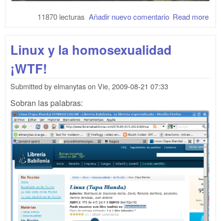
11870 lecturas
Añadir nuevo comentario
Read more
abo
Tod
los
Linux y la homosexualidad
libr
son
¡WTF!
par
ella
Submitted by
elmanytas
on
Vie, 2009-08-21 07:33
Sobran las palabras: