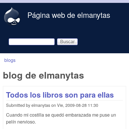
Skip to main content
Página web de elmanytas
Buscar
Formulario de búsqueda
blogs
You are here
blog de elmanytas
Todos los libros son para ellas
Submitted by
elmanytas
on
Vie, 2009-08-28 11:30
Cuando mi costilla se quedó embarazada me puse un
pelín nervioso.