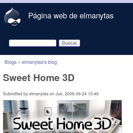
Skip to main content
Página web de elmanytas
Buscar
Formulario de búsqueda
Blogs
»
elmanytas's blog
You are here
Sweet Home 3D
Submitted by
elmanytas
on
Jue, 2009-09-24 10:49