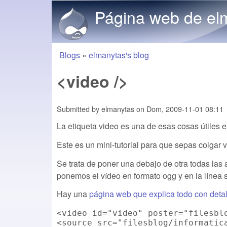
Página web de el
Blogs
»
elmanytas's blog
You are here
<video />
Submitted by
elmanytas
on
Dom, 2009-11-01 08:11
La etiqueta video es una de esas cosas útiles 
Este es un mini-tutorial para que sepas colgar 
Se trata de poner una debajo de otra todas las a
ponemos el vídeo en formato ogg y en la línea
Hay una
página web que explica todo con detal
<video id="video" poster="filesbl
<source src="filesblog/informatic