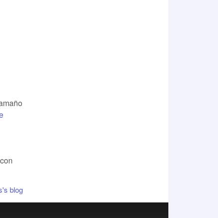
 tamaño
e
 con
's blog