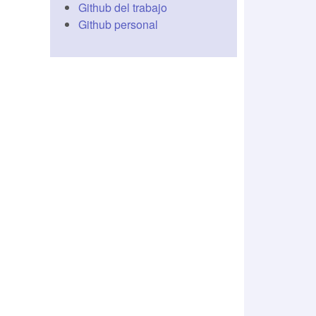
Github del trabajo
re/20091014-VideoLabel/PalomaConPatasDePlumas
Github personal