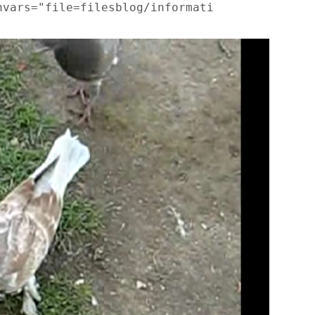
hvars="file=filesblog/informatica/SoftwareLib