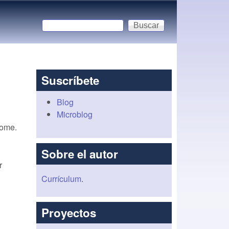
Buscar
Formulario de búsqueda
Suscríbete
Blog
Microblog
rome.
Sobre el autor
r
Currículum
.
Proyectos
bel/PalomaConPatasDePlumas.png" controls="cont
atasDePlumas.ogg" type="video/ogg" />
