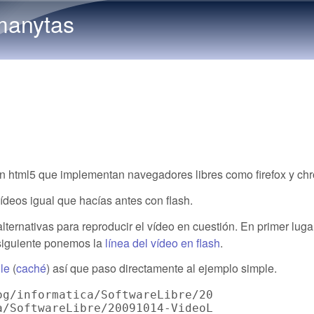
Skip to main content
manytas
en html5 que implementan navegadores libres como firefox y ch
vídeos igual que hacías antes con flash.
lternativas para reproducir el vídeo en cuestión. En primer luga
 siguiente ponemos la
línea del vídeo en flash
.
le
(
caché
) así que paso directamente al ejemplo simple.
og/informatica/SoftwareLibre/20091014-VideoLa
a/SoftwareLibre/20091014-VideoLabel/PalomaConP