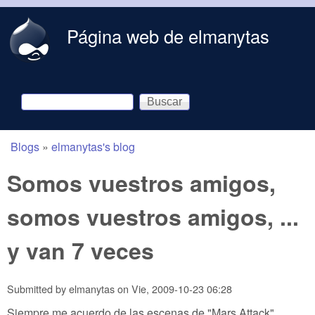
Skip to main content
Página web de elmanytas
Buscar
Formulario de búsqueda
Blogs
»
elmanytas's blog
You are here
Somos vuestros amigos,
somos vuestros amigos, ...
y van 7 veces
Submitted by
elmanytas
on
Vie, 2009-10-23 06:28
Siempre me acuerdo de las escenas de "Mars Attack"