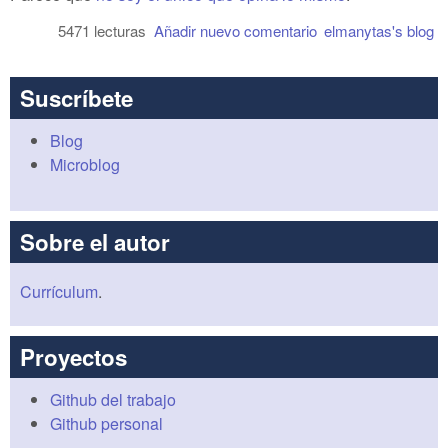
5471 lecturas
Añadir nuevo comentario
elmanytas's blog
Suscríbete
Blog
Microblog
Sobre el autor
Currículum
.
Proyectos
Github del trabajo
Github personal