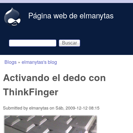
Skip to main content
Página web de elmanytas
Buscar
Formulario de búsqueda
Blogs
»
elmanytas's blog
You are here
Activando el dedo con
ThinkFinger
Submitted by
elmanytas
on
Sáb, 2009-12-12 08:15