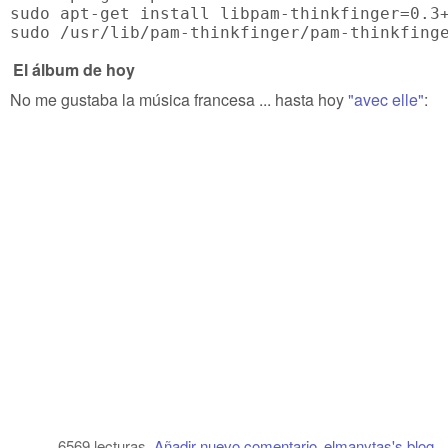
sudo apt-get install libpam-thinkfinger=0.3+
El álbum de hoy
No me gustaba la música francesa ... hasta hoy
"avec elle"
:
6569 lecturas
Añadir nuevo comentario
elmanytas's blog