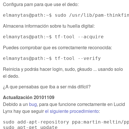
Configura pam para que use el dedo:
elmanytas@path:~$ sudo /usr/lib/pam-thinkfi
Almacena información sobre tu huella digital:
elmanytas@path:~$ tf-tool --acquire
Puedes comprobar que es correctamente reconocida:
elmanytas@path:~$ tf-tool --verify
Reinicia y podrás hacer login, sudo, gksudo ... usando solo
el dedo.
¿A que pensabas que iba a ser más difícil?
Actualización 20101109
Debido a un
bug
, para que funcione correctamente en Lucid
Lynx hay que seguir
el siguiente procedimiento
:
sudo add-apt-repository ppa:martin-meltin/pp
sudo apt-get update
