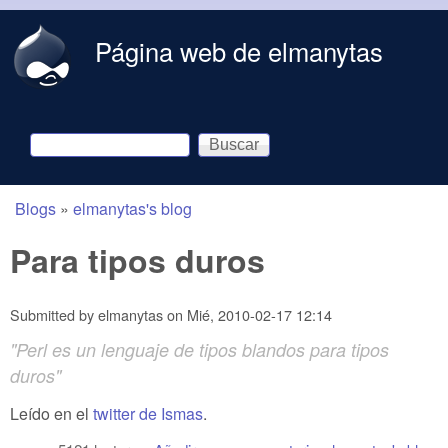
Skip to main content
Página web de elmanytas
Buscar
Formulario de búsqueda
Blogs
»
elmanytas's blog
You are here
Para tipos duros
Submitted by
elmanytas
on
Mié, 2010-02-17 12:14
"Perl es un lenguaje de tipos blandos para tipos
duros"
Leído en el
twitter de Ismas
.