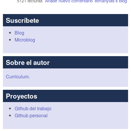
5121 lecturas
Añadir nuevo comentario
elmanytas's blog
Suscríbete
Blog
Microblog
Sobre el autor
Currículum
.
Proyectos
Github del trabajo
Github personal