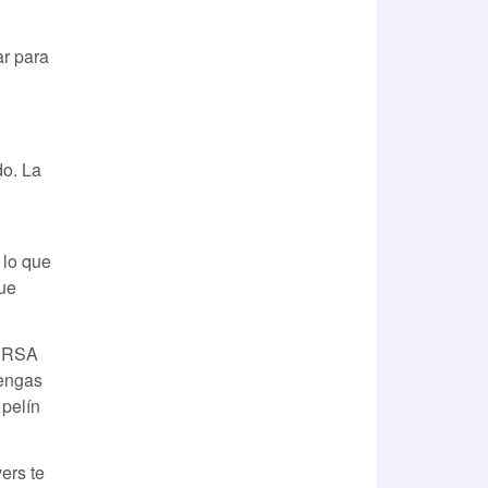
ar para
o. La
 lo que
que
s RSA
tengas
 pelín
ers te