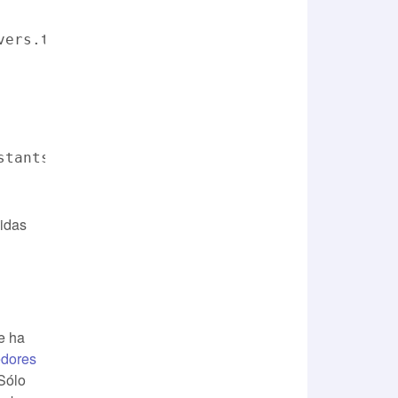
vers.telefonica.com/my/machines/"+test_machin
stantservers.telefonica.com/my/machines", {"A
lidas
e ha
edores
Sólo