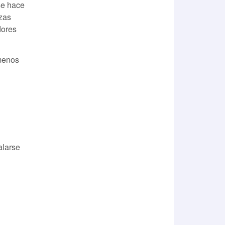
se hace
izas
dores
 menos
alarse