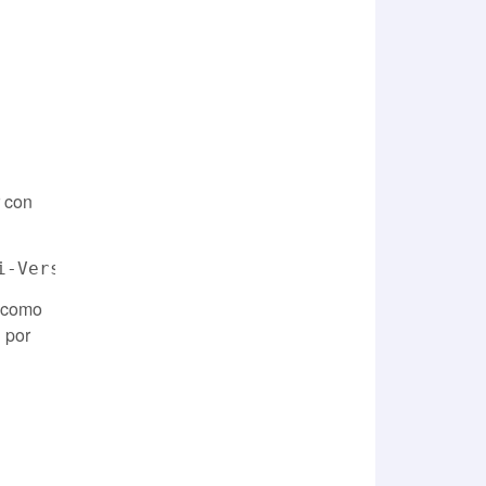
r con
o como
 por