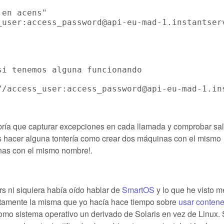
en acens"

_user:access_password@api-eu-mad-1.instantser
i tenemos alguna funcionando

//access_user:access_password@api-eu-mad-1.in
abría que capturar excepciones en cada llamada y comprobar sa
os hacer alguna tontería como crear dos máquinas con el mismo
nas con el mismo nombre!.
rs ni siquiera había oído hablar de
SmartOS
y lo que he visto m
tamente la misma que yo hacía hace tiempo sobre
usar conten
omo sistema operativo un derivado de Solaris en vez de Linux. 