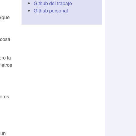
Github del trabajo
Github personal
 (que
 cosa
ro la
metros
meros
 un