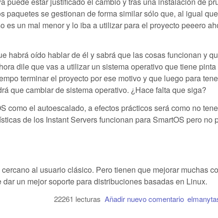
 puede estar justificado el cambio y tras una instalación de p
s paquetes se gestionan de forma similar sólo que, al igual qu
 es un mal menor y lo iba a utilizar para el proyecto peeero ah
 que habrá oído hablar de él y sabrá que las cosas funcionan y q
ra dile que vas a utilizar un sistema operativo que tiene pinta
empo terminar el proyecto por ese motivo y que luego para tene
drá que cambiar de sistema operativo. ¿Hace falta que siga?
como el autoescalado, a efectos prácticos será como no tener
ísticas de los Instant Servers funcionan para SmartOS pero no 
s cercano al usuario clásico. Pero tienen que mejorar muchas co
dar un mejor soporte para distribuciones basadas en Linux.
22261 lecturas
Añadir nuevo comentario
elmanytas