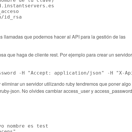
ombre de tu clave)

.instantservers.es

acceso

s llamadas que podemos hacer al API para la gestión de las
sa que haga de cliente rest. Por ejemplo para crear un servido
y eliminar un servidor utilizando ruby tendremos que poner alg
t y ruby-json. No olvides cambiar access_user y access_password
o nombre es test

cens"
