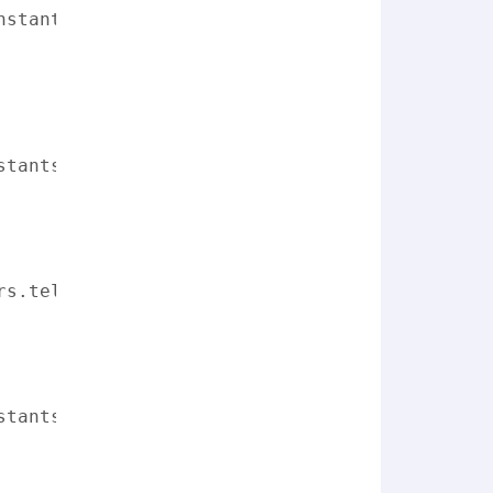
nstantservers.telefonica.com/my/machines", {'
stantservers.telefonica.com/my/machines", {"A
rs.telefonica.com/my/machines/"+test_machine[
stantservers.telefonica.com/my/machines", {"A