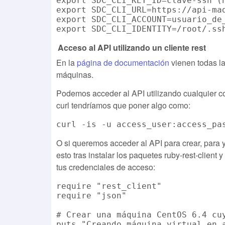
export SDC_CLI_KEY_ID=clave-ssh (n
export SDC_CLI_URL=https://api-mad
export SDC_CLI_ACCOUNT=usuario_de_
Acceso al API utilizando un cliente rest
En la
página de documentación
vienen todas la
máquinas.
Podemos acceder al API utilizando cualquier co
curl tendríamos que poner algo como:
O si queremos acceder al API para crear, para 
esto tras instalar los paquetes ruby-rest-clien
tus credenciales de acceso:
require "rest_client"

require "json"

# Crear una máquina CentOS 6.4 cuy
puts "Creando máquina virtual en a