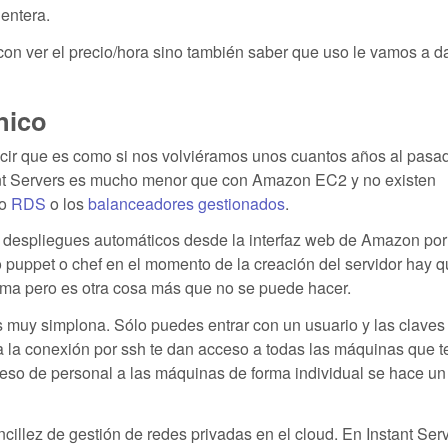
entera.
con ver el precio/hora sino también saber que uso le vamos a d
nico
 que es como si nos volviéramos unos cuantos años al pasad
ant Servers es mucho menor que con Amazon EC2 y no existen
mo
RDS
o los
balanceadores gestionados
.
 despliegues automáticos desde la interfaz web de Amazon por
o puppet o chef en el momento de la creación del servidor hay 
ema pero es otra cosa más que no se puede hacer.
es muy simplona. Sólo puedes entrar con un usuario y las clave
a la conexión por ssh te dan acceso a todas las máquinas que 
ceso de personal a las máquinas de forma individual se hace un
ncillez de gestión de redes privadas en el cloud. En Instant Serv