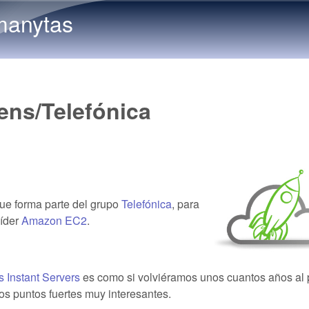
Skip to main content
manytas
ens/Telefónica
que forma parte del grupo
Telefónica
, para
líder
Amazon EC2
.
s Instant Servers
es como si volviéramos unos cuantos años al
s puntos fuertes muy interesantes.