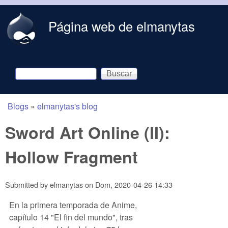
Skip to main content
Página web de elmanytas
Buscar
Formulario de búsqueda
Blogs
»
elmanytas's blog
You are here
Sword Art Online (II):
Hollow Fragment
Submitted by
elmanytas
on
Dom, 2020-04-26 14:33
En la primera temporada de Anime,
capítulo 14 "El fin del mundo", tras