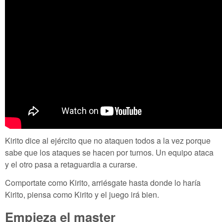
Kirito dice al ejército que no ataquen todos a la vez porque
sabe que los ataques se hacen por turnos. Un equipo ataca
y el otro pasa a retaguardia a curarse.
Comportate como Kirito, arriésgate hasta donde lo haría
Kirito, piensa como Kirito y el juego irá bien.
Empieza el master