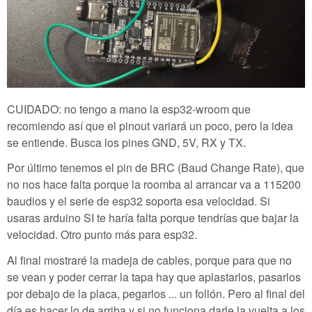
CUIDADO: no tengo a mano la esp32-wroom que
recomiendo así que el pinout variará un poco, pero la idea
se entiende. Busca los pines GND, 5V, RX y TX.
Por último tenemos el pin de BRC (Baud Change Rate), que
no nos hace falta porque la roomba al arrancar va a 115200
baudios y el serie de esp32 soporta esa velocidad. Si
usaras arduino SI te haría falta porque tendrías que bajar la
velocidad. Otro punto más para esp32.
Al final mostraré la madeja de cables, porque para que no
se vean y poder cerrar la tapa hay que aplastarlos, pasarlos
por debajo de la placa, pegarlos ... un follón. Pero al final del
día es hacer lo de arriba y si no funciona darle la vuelta a los