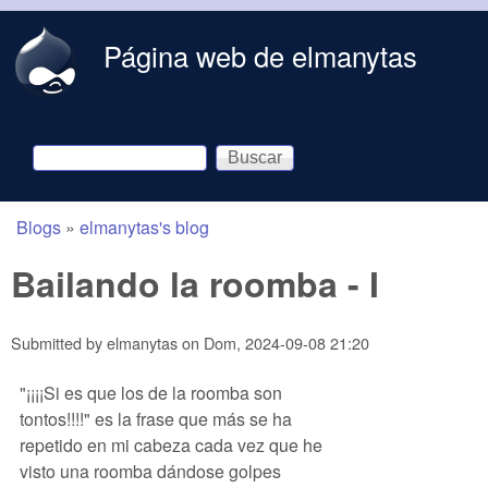
Skip to main content
Página web de elmanytas
Buscar
Formulario de búsqueda
Blogs
»
elmanytas's blog
You are here
Bailando la roomba - I
Submitted by
elmanytas
on
Dom, 2024-09-08 21:20
"¡¡¡¡Si es que los de la roomba son
tontos!!!!" es la frase que más se ha
repetido en mi cabeza cada vez que he
visto una roomba dándose golpes