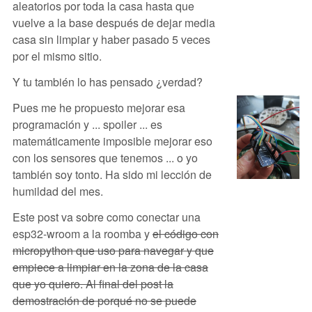
aleatorios por toda la casa hasta que
vuelve a la base después de dejar media
casa sin limpiar y haber pasado 5 veces
por el mismo sitio.
Y tu también lo has pensado ¿verdad?
Pues me he propuesto mejorar esa
programación y ... spoiler ... es
matemáticamente imposible mejorar eso
con los sensores que tenemos ... o yo
también soy tonto. Ha sido mi lección de
humildad del mes.
Este post va sobre como conectar una
esp32-wroom a la roomba y
el código con
micropython que uso para navegar y que
empiece a limpiar en la zona de la casa
que yo quiero. Al final del post la
demostración de porqué no se puede