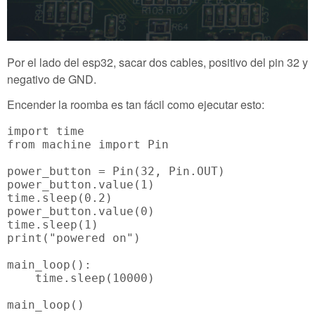
Por el lado del esp32, sacar dos cables, positivo del pin 32 y
negativo de GND.
Encender la roomba es tan fácil como ejecutar esto:
import time

from machine import Pin

power_button = Pin(32, Pin.OUT)

power_button.value(1)

time.sleep(0.2)

power_button.value(0)

time.sleep(1)

print("powered on")

main_loop():

    time.sleep(10000)
