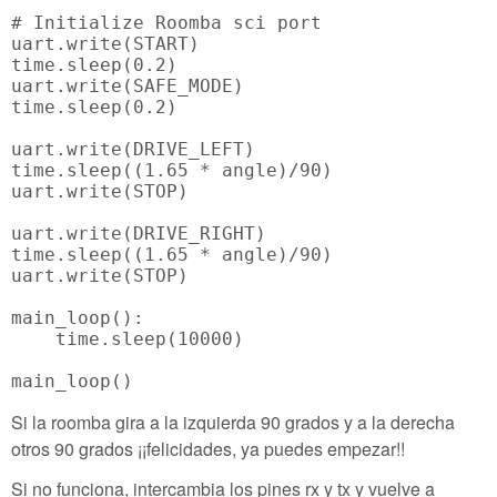
# Initialize Roomba sci port

uart.write(START)

time.sleep(0.2)

uart.write(SAFE_MODE)

time.sleep(0.2)

uart.write(DRIVE_LEFT)

time.sleep((1.65 * angle)/90)

uart.write(STOP)

uart.write(DRIVE_RIGHT)

time.sleep((1.65 * angle)/90)

uart.write(STOP)

main_loop():

    time.sleep(10000)

Si la roomba gira a la izquierda 90 grados y a la derecha
otros 90 grados ¡¡felicidades, ya puedes empezar!!
Si no funciona, intercambia los pines rx y tx y vuelve a