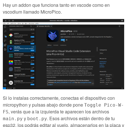
Hay un addon que funciona tanto en vscode como en
vscodium llamado MicroPico.
Si lo instalas correctamente, conectas el dispositivo con
micropython y pulsas abajo donde pone
Toggle Pico-W-
, verás que a la izquierda te aparecen los archivos
FS
y
. Esos archivos están dentro de tu
main.py
boot.py
esp32, los podrás editar al vuelo, almacenarlos en la placa y