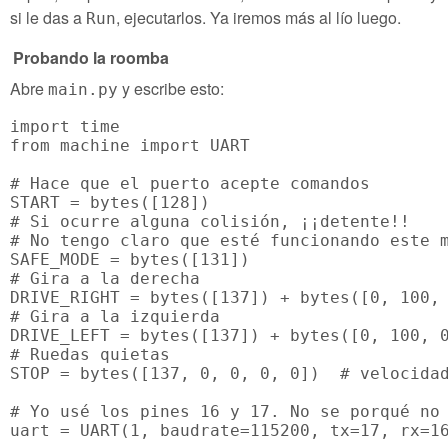
si le das a
, ejecutarlos. Ya iremos más al lío luego.
Run
Probando la roomba
Abre
y escribe esto:
main.py
import time

from machine import UART

# Hace que el puerto acepte comandos

START = bytes([128])

# Si ocurre alguna colisión, ¡¡detente!!

# No tengo claro que esté funcionando este m
SAFE_MODE = bytes([131])

# Gira a la derecha

DRIVE_RIGHT = bytes([137]) + bytes([0, 100, 
# Gira a la izquierda

DRIVE_LEFT = bytes([137]) + bytes([0, 100, 0
# Ruedas quietas

STOP = bytes([137, 0, 0, 0, 0])  # velocidad
# Yo usé los pines 16 y 17. No se porqué no 
uart = UART(1, baudrate=115200, tx=17, rx=16