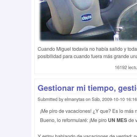
Cuando Miguel todavía no había salido y toda
posibilidad para cuando fuera más grande una
16192 lect
Gestionar mi tiempo, ges
Submitted by
elmanytas
on
Sáb, 2009-10-10 16:16
¡Me piro de vacaciones! ¿Y que? Es lo más 
Bueno, lo reformularé: ¡Me piro
UN MES
de v
Y estoy hablando de vacaciones de verdad: n