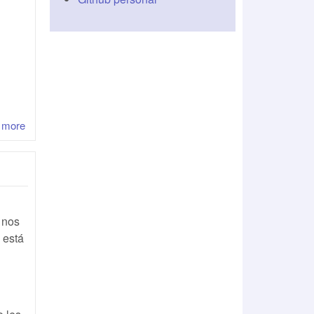
 more
about Se vende antirrobo
 nos
 está