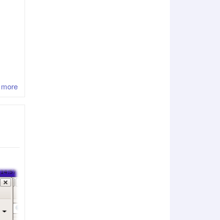
 more
about La ciencia española no necesita tijeras