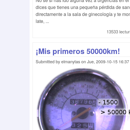
No se si has ido alguna vez a urgencias en el 
dices que tienes una pequeña pérdida de sang
directamente a la sala de ginecología y te moni
late, ...
13533 lectu
¡Mis primeros 50000km!
Submitted by
elmanytas
on
Jue, 2009-10-15 16:37