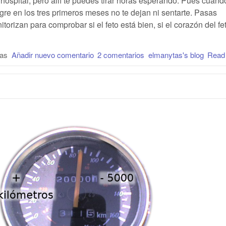
hospital, pero allí te puedes tirar horas esperando. Pues cuand
re en los tres primeros meses no te dejan ni sentarte. Pasas
torizan para comprobar si el feto está bien, si el corazón del fe
ras
Añadir nuevo comentario
2 comentarios
elmanytas's blog
Read