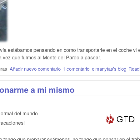
vía estábamos pensando en como transportarle en el coche vi 
 vez que fuimos al Monte del Pardo a pasear.
uras
Añadir nuevo comentario
1 comentario
elmanytas's blog
Read
tionarme a mi mismo
normal del mundo.
acaciones!
o tengo que preparar exámenes, no tengo que pensar en el trab