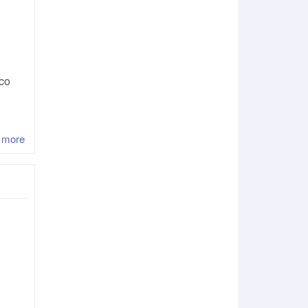
ico
 more
about ¡Mis primeros 50000km!