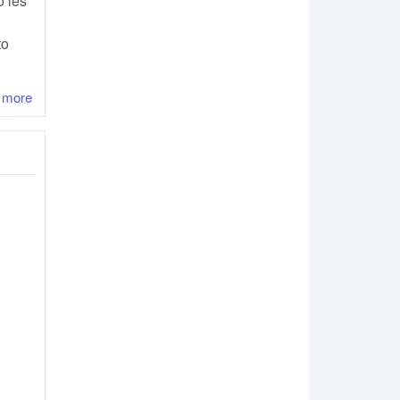
o les
to
 more
about ¿Seguro que la ley no obliga?