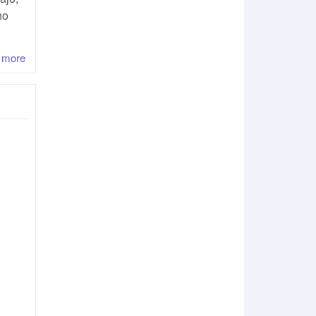
no
 more
about Gestionar mi tiempo, gestionarme a mi mismo