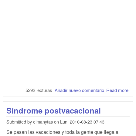
5292 lecturas
Añadir nuevo comentario
Read more
abo
Adi
tari
Síndrome postvacacional
pla
Submitted by
elmanytas
on
Lun, 2010-08-23 07:43
Se pasan las vacaciones y toda la gente que llega al