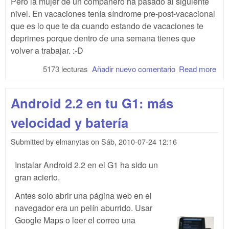
Pero la mujer de un compañero ha pasado al siguiente
nivel. En vacaciones tenía síndrome pre-post-vacacional
que es lo que te da cuando estando de vacaciones te
deprimes porque dentro de una semana tienes que
volver a trabajar. :-D
5173 lecturas
Añadir nuevo comentario
Read more
abo
Sín
pos
Android 2.2 en tu G1: más
velocidad y batería
Submitted by
elmanytas
on
Sáb, 2010-07-24 12:16
Instalar Android 2.2 en el G1 ha sido un
gran acierto.
Antes solo abrir una página web en el
navegador era un pelín aburrido. Usar
Google Maps o leer el correo una