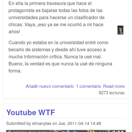
En ella la primera travesura que hace el
protagonista es bajarse todas las fotos de las
universidades para hacerse un clasificador de
chicas. Vaya, ¡eso ya se me ocurrió a mi hace
años!
Cuando yo estaba en la universidad entré como
becario de sistemas y desde ahí tuve acceso a
mucha información crítica. Nunca la usé mal.
Bueno, la verdad es que nunca la usé de ninguna
forma.
Añadir nuevo comentario
1 comentario
Read more
abo
9273 lecturas
La 
soc
y l
Youtube WTF
bue
ide
Submitted by
elmanytas
on
Jue, 2011-04-14 14:48