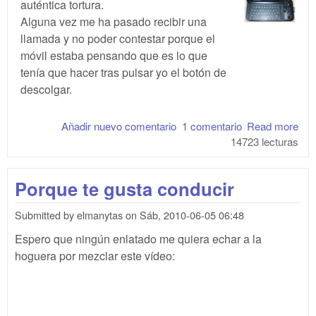
auténtica tortura.
Alguna vez me ha pasado recibir una
llamada y no poder contestar porque el
móvil estaba pensando que es lo que
tenía que hacer tras pulsar yo el botón de
descolgar.
Añadir nuevo comentario
1 comentario
Read more
abo
14723 lecturas
And
2.2
G1:
Porque te gusta conducir
vel
y b
Submitted by
elmanytas
on
Sáb, 2010-06-05 06:48
Espero que ningún enlatado me quiera echar a la
hoguera por mezclar este vídeo: