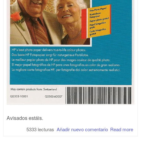
Avisados estáis.
5333 lecturas
Añadir nuevo comentario
Read more
abo
¡Cu