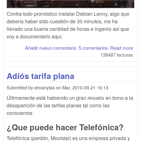
Contra todo pronóstico instalar Debian Lenny, algo que
debería haber sido cuestión de 30 minutos, me ha
llevado una buena cantidad de horas e ingenio así que
voy a documentarlo aquí.
Añadir nuevo comentario
5 comentarios
Read more
abo
138487 lecturas
Inst
Deb
Len
Adiós tarifa plana
en 
IB
Submitted by
elmanytas
on
Mar, 2010-09-21 16:13
x35
M3
Últimamente está habiendo un gran revuelo en torno a la
desaparición de las tarifas planas tal como las
conocemos
¿Que puede hacer Telefónica?
Telefónica (perdón, Movistar) es una empresa privada y