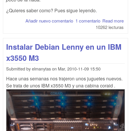
¿Quieres saber como? Pues sigue leyendo.
Añadir nuevo comentario
1 comentario
Read more
abo
10262 lecturas
"Cr
esp
part
Instalar Debian Lenny en un IBM
la 
x3550 M3
Submitted by
elmanytas
on
Mar, 2010-11-09 15:50
Hace unas semanas nos trajeron unos juguetes nuevos.
Se trata de unos IBM x3550 M3 y una cabina coraid .