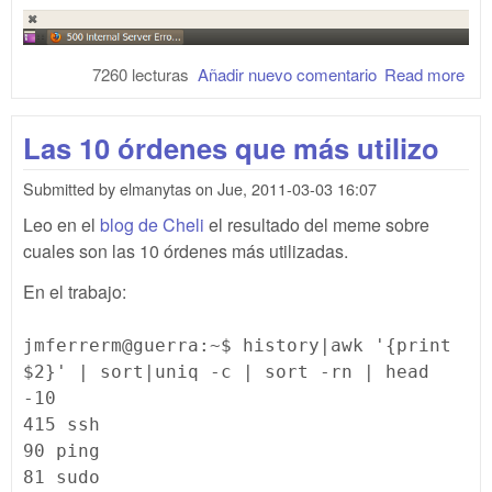
7260 lecturas
Añadir nuevo comentario
Read more
abo
You
WT
Las 10 órdenes que más utilizo
Submitted by
elmanytas
on
Jue, 2011-03-03 16:07
Leo en el
blog de Cheli
el resultado del meme sobre
cuales son las 10 órdenes más utilizadas.
En el trabajo:
jmferrerm@guerra:~$ history|awk '{print
$2}' | sort|uniq -c | sort -rn | head
-10
415 ssh
90 ping
81 sudo