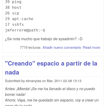
39 ping
38 host
26 scp
19 apt-cache
17 sshfs
jmferrerm@path:~$
¿Se nota mucho que trabajo de sysadmin? :-D
7719 lecturas
Añadir nuevo comentario
Read more
abo
Las
órd
"Creando" espacio a partir de la
que
má
nada
util
Submitted by
elmanytas
on
Mar, 2011-02-08 13:13
Antes:
¡Mierda! ¡Se me ha llenado el disco y no puedo
borrar nada!
Ahora:
Vaya, me he quedado sin espacio, voy a crear un
poco de la nada.