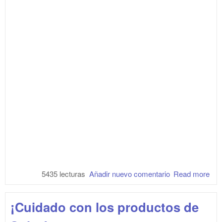
5435 lecturas
Añadir nuevo comentario
Read more
abo
Por
te 
¡Cuidado con los productos de
con