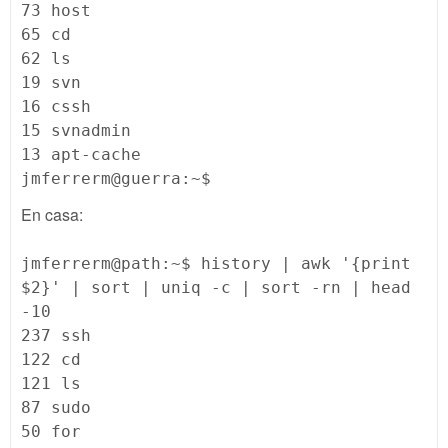
73 host
65 cd
62 ls
19 svn
16 cssh
15 svnadmin
13 apt-cache
jmferrerm@guerra:~$
En casa:
jmferrerm@path:~$ history | awk '{print
$2}' | sort | uniq -c | sort -rn | head
-10
237 ssh
122 cd
121 ls
87 sudo
50 for