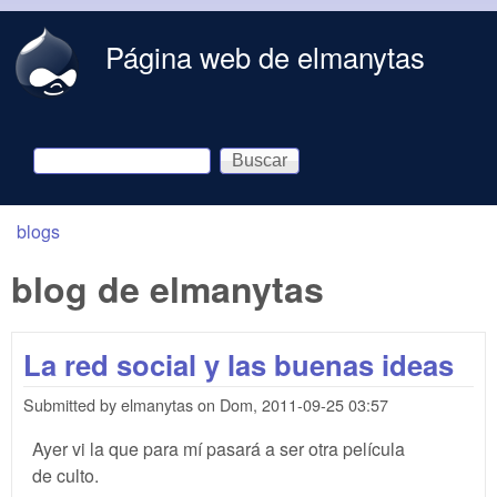
Skip to main content
Página web de elmanytas
Buscar
Formulario de búsqueda
blogs
You are here
blog de elmanytas
La red social y las buenas ideas
Submitted by
elmanytas
on
Dom, 2011-09-25 03:57
Ayer vi la que para mí pasará a ser otra película
de culto.