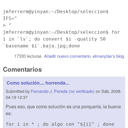
jmferrerm@yinyan:~/Desktop/seleccion$
IFS="
> "
jmferrerm@yinyan:~/Desktop/seleccion$ for
i in `ls`; do convert $i -quality 50
`basename $i`.baja.jpg;done
17330 lecturas
Añadir nuevo comentario
elmanytas's blog
Comentarios
Como solución.... horrenda...
Submitted by
Fernando J. Pereda (no verificado)
on
Sáb, 2008-
04-19 12:37
Pues eso, que como solución es una porquería, la buena
es:
for i in * ; do algo con "${i}" ; done