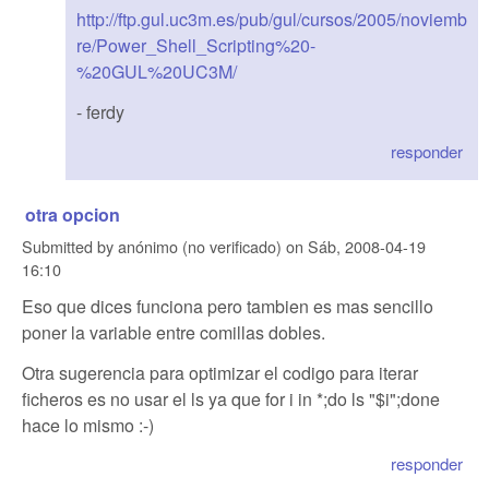
http://ftp.gul.uc3m.es/pub/gul/cursos/2005/noviemb
re/Power_Shell_Scripting%20-
%20GUL%20UC3M/
- ferdy
responder
otra opcion
Submitted by
anónimo (no verificado)
on
Sáb, 2008-04-19
16:10
Eso que dices funciona pero tambien es mas sencillo
poner la variable entre comillas dobles.
Otra sugerencia para optimizar el codigo para iterar
ficheros es no usar el ls ya que for i in *;do ls "$i";done
hace lo mismo :-)
responder