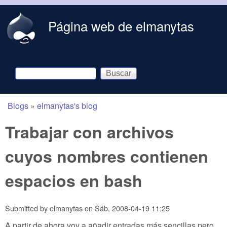
Skip to main content
Página web de elmanytas
Buscar
Formulario de búsqueda
Blogs
»
elmanytas's blog
You are here
Trabajar con archivos
cuyos nombres contienen
espacios en bash
Submitted by
elmanytas
on
Sáb, 2008-04-19 11:25
A partir de ahora voy a añadir entradas más sencillas pero