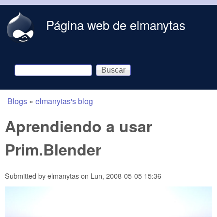
Skip to main content
Página web de elmanytas
Buscar
Formulario de búsqueda
Blogs
»
elmanytas's blog
You are here
Aprendiendo a usar
Prim.Blender
Submitted by
elmanytas
on
Lun, 2008-05-05 15:36