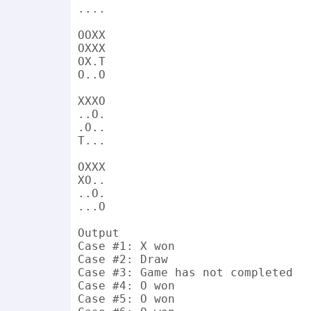
....

OOXX

OXXX

OX.T

O..O

XXXO

..O.

.O..

T...

OXXX

XO..

..O.

...O

Output

Case #1: X won

Case #2: Draw

Case #3: Game has not completed

Case #4: O won

Case #5: O won
