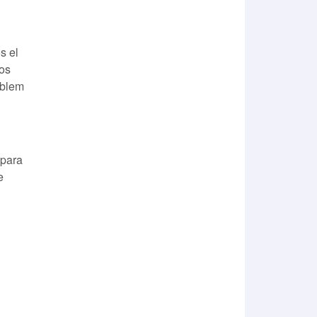
s el
los
oblem
 para
e