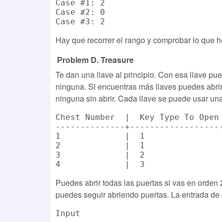
Case #1: 2

Case #2: 0

Hay que recorrer el rango y comprobar lo que he
Problem D. Treasure
Te dan una llave al principio. Con esa llave pue
ninguna. Si encuentras más llaves puedes abrir 
ninguna sin abrir. Cada llave se puede usar un
Chest Number  |  Key Type To Open 
--------------+-------------------
1             |  1                
2             |  1                
3             |  2                
Puedes abrir todas las puertas si vas en orden 2
puedes seguir abriendo puertas. La entrada de 
Input
