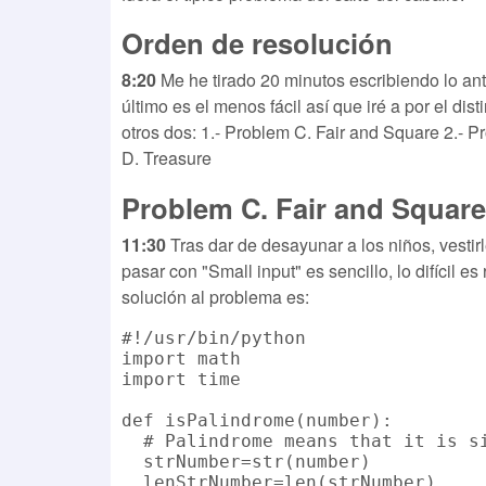
Orden de resolución
8:20
Me he tirado 20 minutos escribiendo lo anter
último es el menos fácil así que iré a por el dis
otros dos: 1.- Problem C. Fair and Square 2.-
D. Treasure
Problem C. Fair and Square
11:30
Tras dar de desayunar a los niños, vestir
pasar con "Small input" es sencillo, lo difícil 
solución al problema es:
#!/usr/bin/python

import math

import time

def isPalindrome(number):

  # Palindrome means that it is si
  strNumber=str(number)

  lenStrNumber=len(strNumber)
