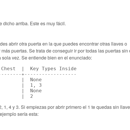
 dicho arriba. Este es muy fácil.
des abrir otra puerta en la que puedes encontrar otras llaves o
más puertas. Se trata de conseguir ir por todas las puertas sin 
a sola vez. Se entiende bien en el enunciado:
Chest  |  Key Types Inside

-------+------------------

       |  None

       |  1, 3

       |  None

, 1, 4 y 3. Si empiezas por abrir primero el 1 te quedas sin llav
ejemplo sería esta: