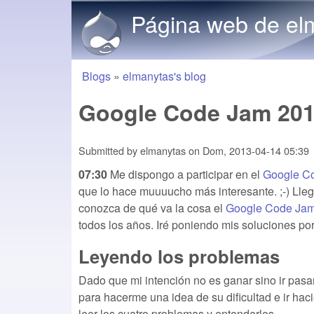
Página web de el
Blogs
»
elmanytas's blog
You are here
Google Code Jam 2013
Submitted by
elmanytas
on
Dom, 2013-04-14 05:39
07:30
Me dispongo a participar en el
Google C
que lo hace muuuucho más interesante. ;-) Lleg
conozca de qué va la cosa el
Google Code Ja
todos los años. Iré poniendo mis soluciones po
Leyendo los problemas
Dado que mi intención no es ganar sino ir pas
para hacerme una idea de su dificultad e ir haci
leer los cuatro problemas y entenderlos.