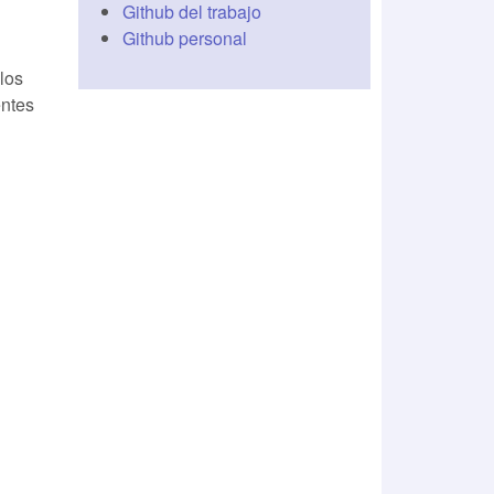
Github del trabajo
Github personal
los
entes