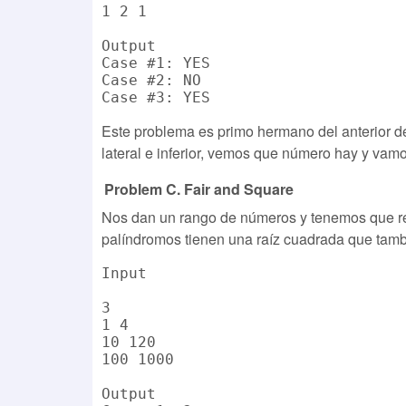
1 2 1

Output

Case #1: YES

Case #2: NO

Este problema es primo hermano del anterior de
lateral e inferior, vemos que número hay y vam
Problem C. Fair and Square
Nos dan un rango de números y tenemos que re
palíndromos tienen una raíz cuadrada que tamb
Input

3

1 4

10 120

100 1000

Output
