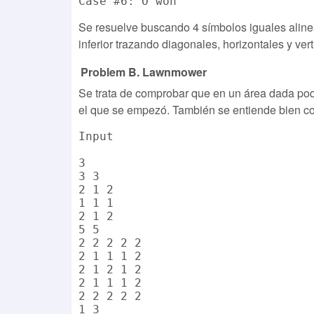
Se resuelve buscando 4 símbolos iguales alinea
inferior trazando diagonales, horizontales y vert
Problem B. Lawnmower
Se trata de comprobar que en un área dada pod
el que se empezó. También se entiende bien co
Input

3

3 3

2 1 2

1 1 1

2 1 2

5 5

2 2 2 2 2

2 1 1 1 2

2 1 2 1 2

2 1 1 1 2

2 2 2 2 2

1 3
