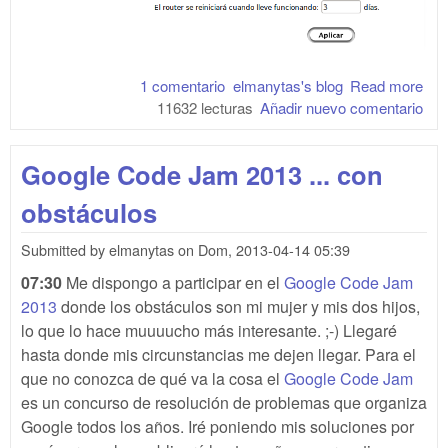
1 comentario
elmanytas's blog
Read more
abo
11632 lecturas
Añadir nuevo comentario
Rei
Liv
de 
Google Code Jam 2013 ... con
por
de
obstáculos
co
Submitted by
elmanytas
on
Dom, 2013-04-14 05:39
07:30
Me dispongo a participar en el
Google Code Jam
2013
donde los obstáculos son mi mujer y mis dos hijos,
lo que lo hace muuuucho más interesante. ;-) Llegaré
hasta donde mis circunstancias me dejen llegar. Para el
que no conozca de qué va la cosa el
Google Code Jam
es un concurso de resolución de problemas que organiza
Google todos los años. Iré poniendo mis soluciones por