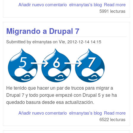
Añadir nuevo comentario
elmanytas's blog
Read more
abo
5991 lecturas
270
200
int
Migrando a Drupal 7
Submitted by
elmanytas
on
Vie, 2012-12-14 14:15
He tenido que hacer un par de trucos para migrar a
Drupal 7 y todo porque empezé con Drupal 5 y se ha
quedado basura desde esa actualización.
Añadir nuevo comentario
elmanytas's blog
Read more
abo
6522 lecturas
Mig
a D
7