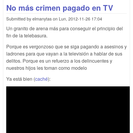
pli
No más crimen pagado en TV
la 
con
Submitted by
elmanytas
on
Lun, 2012-11-26 17:04
en
mil
Un granito de arena más para conseguir el principio del
fin de la telebasura.
Porque es vergonzoso que se siga pagando a asesinos y
ladrones para que vayan a la televisión a hablar de sus
delitos. Porque es un refuerzo a los delincuentes y
nuestros hijos les toman como modelo
Ya está bien (
caché
):