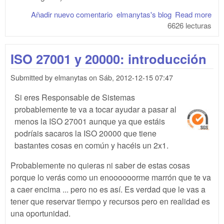
Añadir nuevo comentario
elmanytas's blog
Read more
abo
6626 lecturas
IS
270
e I
ISO 27001 y 20000: introducción
200
lo 
Submitted by
elmanytas
on
Sáb, 2012-12-15 07:47
nos
pid
Si eres Responsable de Sistemas
con
probablemente te va a tocar ayudar a pasar al
ella
menos la ISO 27001 aunque ya que estáis
podríais sacaros la ISO 20000 que tiene
bastantes cosas en común y hacéis un 2x1.
Probablemente no quieras ni saber de estas cosas
porque lo verás como un enoooooorme marrón que te va
a caer encima ... pero no es así. Es verdad que le vas a
tener que reservar tiempo y recursos pero en realidad es
una oportunidad.