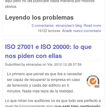
aquí pero no las publicaré hasta mañana por motivos
obvios.
Leyendo los problemas
3 comentarios
elmanytas's blog
Read more
abo
19122 lecturas
Añadir nuevo comentario
Goo
Co
2013
ISO 27001 e ISO 20000: lo que
con
obs
nos piden con ellas
Submitted by
elmanytas
on
Vie, 2012-12-28 07:59
Lo primero que pensé es que iba a necesitar
ser capaz de recuperar la empresa en caso
de terremoto y caída del edificio en 5
minutos. Nada más lejos de la realidad.
Lo que miran los auditores no es que todo sea perfecto a
nivel de funcionamiento sino
que esté bien gestionado
: