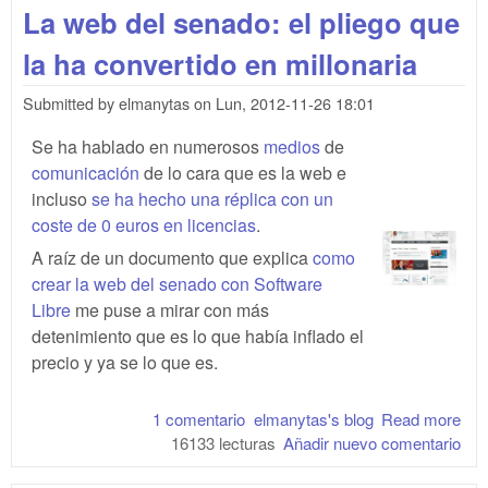
La web del senado: el pliego que
la ha convertido en millonaria
Submitted by
elmanytas
on
Lun, 2012-11-26 18:01
Se ha hablado en numerosos
medios
de
comunicación
de lo cara que es la web e
incluso
se ha hecho una réplica con un
coste de 0 euros en licencias
.
A raíz de un documento que explica
como
crear la web del senado con Software
Libre
me puse a mirar con más
detenimiento que es lo que había inflado el
precio y ya se lo que es.
1 comentario
elmanytas's blog
Read more
abo
16133 lecturas
Añadir nuevo comentario
web
sen