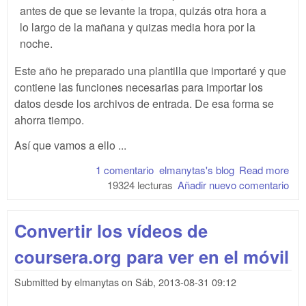
antes de que se levante la tropa, quizás otra hora a
lo largo de la mañana y quizas media hora por la
noche.
Este año he preparado una plantilla que importaré y que
contiene las funciones necesarias para importar los
datos desde los archivos de entrada. De esa forma se
ahorra tiempo.
Así que vamos a ello ...
1 comentario
elmanytas's blog
Read more
abo
19324 lecturas
Añadir nuevo comentario
Goo
Co
201
Convertir los vídeos de
obs
Qua
coursera.org para ver en el móvil
Ro
Submitted by
elmanytas
on
Sáb, 2013-08-31 09:12