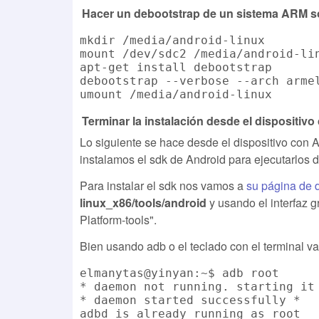
Hacer un debootstrap de un sistema ARM sob
mkdir /media/android-linux

mount /dev/sdc2 /media/android-lin
apt-get install debootstrap

debootstrap --verbose --arch arme
Terminar la instalación desde el dispositivo
Lo siguiente se hace desde el dispositivo con 
instalamos el sdk de Android para ejecutarlos d
Para instalar el sdk nos vamos a
su página de 
linux_x86/tools/android
y usando el interfaz 
Platform-tools".
Bien usando adb o el teclado con el terminal v
elmanytas@yinyan:~$ adb root

* daemon not running. starting it 
* daemon started successfully *

adbd is already running as root
