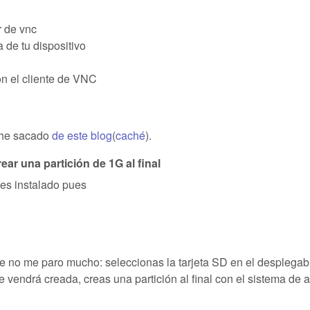
r de vnc
a de tu dispositivo
on el cliente de VNC
 he sacado
de este blog
(
caché
).
ear una partición de 1G al final
nes instalado pues
ue no me paro mucho: seleccionas la tarjeta SD en el desplegab
e vendrá creada, creas una partición al final con el sistema de 