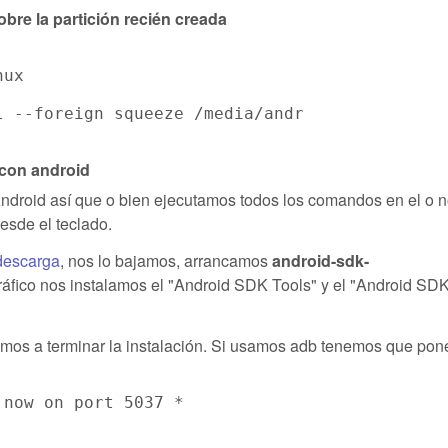
re la partición recién creada
ux  

l --foreign squeeze /media/android-linux http:
 con android
Android así que o bien ejecutamos todos los comandos en el o 
esde el teclado.
descarga
, nos lo bajamos, arrancamos
android-sdk-
gráfico nos instalamos el "Android SDK Tools" y el "Android SD
amos a terminar la instalación. Si usamos adb tenemos que pone
now on port 5037 *
