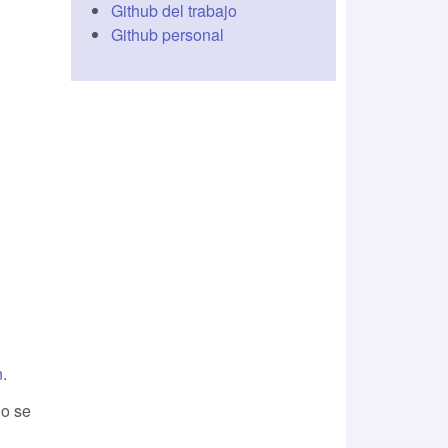
Github del trabajo
Github personal
n
.
no se