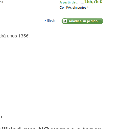
drá unos 135€:
b.