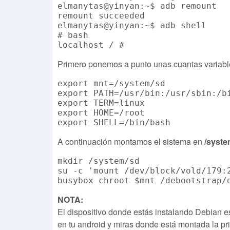
elmanytas@yinyan:~$ adb remount

remount succeeded

elmanytas@yinyan:~$ adb shell

# bash

Primero ponemos a punto unas cuantas variabl
export mnt=/system/sd

export PATH=/usr/bin:/usr/sbin:/bi
export TERM=linux

export HOME=/root

A continuación montamos el sistema en
/syste
mkdir /system/sd

su -c 'mount /dev/block/vold/179:2
NOTA:
El dispositivo donde estás instalando Debian es
en tu android y miras donde está montada la prim