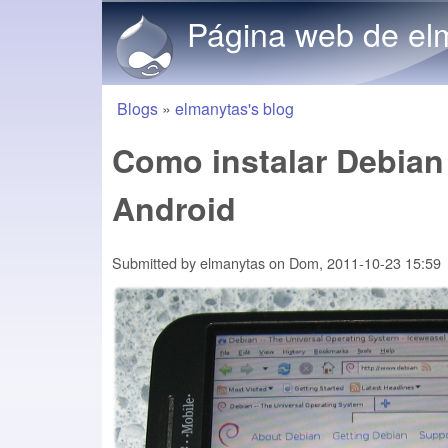
Página web de el
Blogs
»
elmanytas's blog
You are here
Como instalar Debian
Android
Submitted by
elmanytas
on
Dom, 2011-10-23 15:59