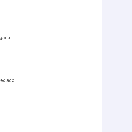
gar a
ol
teclado