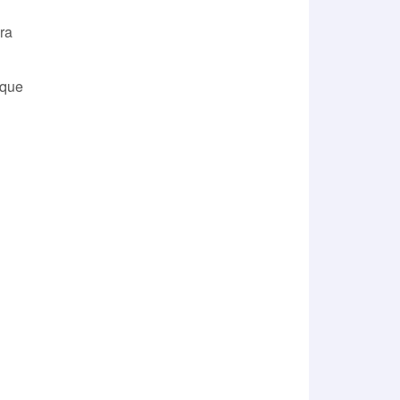
ra
 que