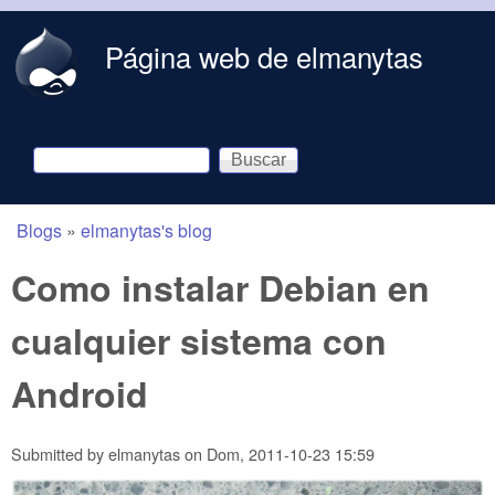
Skip to main content
Página web de elmanytas
Buscar
Formulario de búsqueda
Blogs
»
elmanytas's blog
You are here
Como instalar Debian en
cualquier sistema con
Android
Submitted by
elmanytas
on
Dom, 2011-10-23 15:59