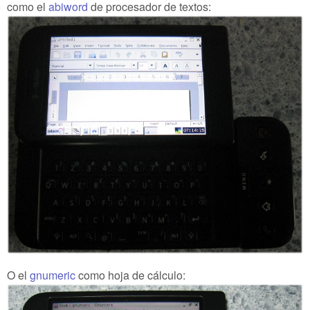
como el
abiword
de procesador de textos:
O el
gnumeric
como hoja de cálculo: