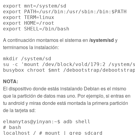
export mnt=/system/sd

export PATH=/usr/bin:/usr/sbin:/bin:$PATH

export TERM=linux

export HOME=/root

A continuación montamos el sistema en
/system/sd
y
terminamos la instalación:
mkdir /system/sd

su -c 'mount /dev/block/vold/179:2 /system/s
NOTA:
El dispositivo donde estás instalando Debian es el mismo
que la partición de datos mas uno. Por ejemplo, si entras en
tu android y miras donde está montada la primera partición
de la tarjeta sd:
elmanytas@yinyan:~$ adb shell

# bash

localhost / # mount | grep sdcard
