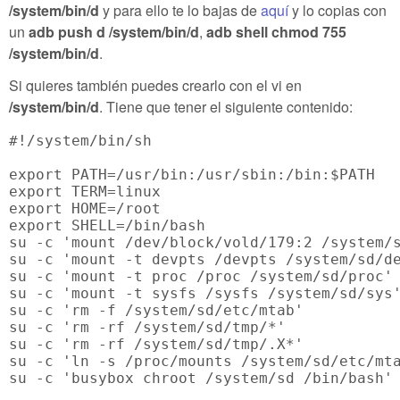
/system/bin/d
y para ello te lo bajas de
aquí
y lo copias con
un
adb push d /system/bin/d
,
adb shell chmod 755
/system/bin/d
.
Si quieres también puedes crearlo con el vi en
/system/bin/d
. Tiene que tener el siguiente contenido:
#!/system/bin/sh

export PATH=/usr/bin:/usr/sbin:/bin:$PATH

export TERM=linux

export HOME=/root

export SHELL=/bin/bash

su -c 'mount /dev/block/vold/179:2 /system/s
su -c 'mount -t devpts /devpts /system/sd/de
su -c 'mount -t proc /proc /system/sd/proc'

su -c 'mount -t sysfs /sysfs /system/sd/sys'
su -c 'rm -f /system/sd/etc/mtab'

su -c 'rm -rf /system/sd/tmp/*'

su -c 'rm -rf /system/sd/tmp/.X*'

su -c 'ln -s /proc/mounts /system/sd/etc/mta