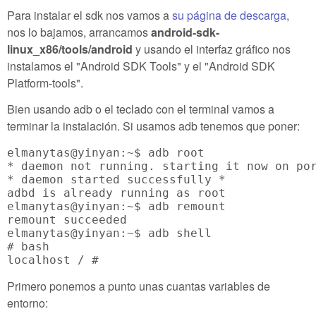
Para instalar el sdk nos vamos a
su página de descarga
,
nos lo bajamos, arrancamos
android-sdk-
linux_x86/tools/android
y usando el interfaz gráfico nos
instalamos el "Android SDK Tools" y el "Android SDK
Platform-tools".
Bien usando adb o el teclado con el terminal vamos a
terminar la instalación. Si usamos adb tenemos que poner:
elmanytas@yinyan:~$ adb root

* daemon not running. starting it now on por
* daemon started successfully *

adbd is already running as root

elmanytas@yinyan:~$ adb remount

remount succeeded

elmanytas@yinyan:~$ adb shell

# bash

Primero ponemos a punto unas cuantas variables de
entorno: