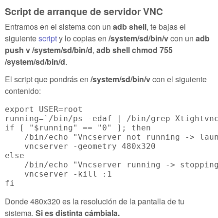
Script de arranque de servidor VNC
Entramos en el sistema con un
adb shell
, te bajas el
siguiente
script
y lo copias en
/system/sd/bin/v
con un
adb
push v /system/sd/bin/d
,
adb shell chmod 755
/system/sd/bin/d
.
El script que pondrás en
/system/sd/bin/v
con el siguiente
contenido:
export USER=root

running=`/bin/ps -edaf | /bin/grep Xtightvnc
if [ "$running" == "0" ]; then

    /bin/echo "Vncserver not running -> laun
    vncserver -geometry 480x320

else

    /bin/echo "Vncserver running -> stopping
    vncserver -kill :1

Donde 480x320 es la resolución de la pantalla de tu
sistema.
Si es distinta cámbiala.